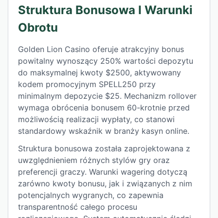
Struktura Bonusowa I Warunki
Obrotu
Golden Lion Casino oferuje atrakcyjny bonus
powitalny wynoszący 250% wartości depozytu
do maksymalnej kwoty $2500, aktywowany
kodem promocyjnym SPELL250 przy
minimalnym depozycie $25. Mechanizm rollover
wymaga obrócenia bonusem 60-krotnie przed
możliwością realizacji wypłaty, co stanowi
standardowy wskaźnik w branży kasyn online.
Struktura bonusowa została zaprojektowana z
uwzględnieniem różnych stylów gry oraz
preferencji graczy. Warunki wagering dotyczą
zarówno kwoty bonusu, jak i związanych z nim
potencjalnych wygranych, co zapewnia
transparentność całego procesu