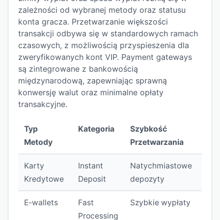
zależności od wybranej metody oraz statusu
konta gracza. Przetwarzanie większości
transakcji odbywa się w standardowych ramach
czasowych, z możliwością przyspieszenia dla
zweryfikowanych kont VIP. Payment gateways
są zintegrowane z bankowością
międzynarodową, zapewniając sprawną
konwersję walut oraz minimalne opłaty
transakcyjne.
Typ
Kategoria
Szybkość
Metody
Przetwarzania
Karty
Instant
Natychmiastowe
Kredytowe
Deposit
depozyty
E-wallets
Fast
Szybkie wypłaty
Processing