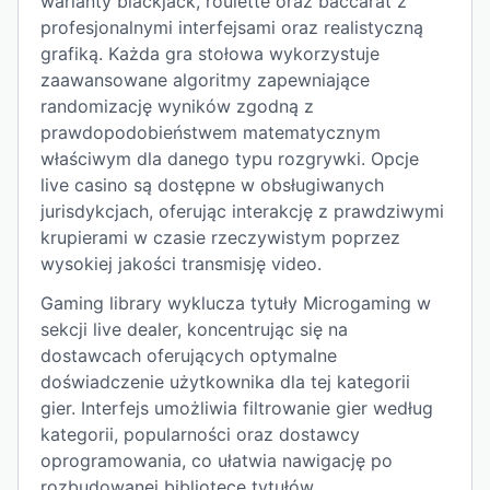
warianty blackjack, roulette oraz baccarat z
profesjonalnymi interfejsami oraz realistyczną
grafiką. Każda gra stołowa wykorzystuje
zaawansowane algoritmy zapewniające
randomizację wyników zgodną z
prawdopodobieństwem matematycznym
właściwym dla danego typu rozgrywki. Opcje
live casino są dostępne w obsługiwanych
jurisdykcjach, oferując interakcję z prawdziwymi
krupierami w czasie rzeczywistym poprzez
wysokiej jakości transmisję video.
Gaming library wyklucza tytuły Microgaming w
sekcji live dealer, koncentrując się na
dostawcach oferujących optymalne
doświadczenie użytkownika dla tej kategorii
gier. Interfejs umożliwia filtrowanie gier według
kategorii, popularności oraz dostawcy
oprogramowania, co ułatwia nawigację po
rozbudowanej bibliotece tytułów.