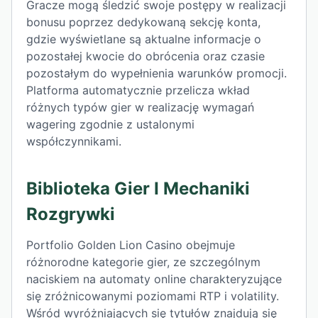
Gracze mogą śledzić swoje postępy w realizacji
bonusu poprzez dedykowaną sekcję konta,
gdzie wyświetlane są aktualne informacje o
pozostałej kwocie do obrócenia oraz czasie
pozostałym do wypełnienia warunków promocji.
Platforma automatycznie przelicza wkład
różnych typów gier w realizację wymagań
wagering zgodnie z ustalonymi
współczynnikami.
Biblioteka Gier I Mechaniki
Rozgrywki
Portfolio Golden Lion Casino obejmuje
różnorodne kategorie gier, ze szczególnym
naciskiem na automaty online charakteryzujące
się zróżnicowanymi poziomami RTP i volatility.
Wśród wyróżniających się tytułów znajdują się