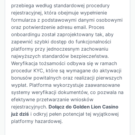
przebiega według standardowej procedury
rejestracyjnej, która obejmuje wypełnienie
formularza z podstawowymi danymi osobowymi
oraz potwierdzenie adresu email. Proces
onboardingu został zaprojektowany tak, aby
zapewnić szybki dostęp do funkcjonalności
platformy przy jednoczesnym zachowaniu
najwyższych standardów bezpieczeństwa.
Weryfikacja tożsamości odbywa się w ramach
procedur KYC, które są wymagane do aktywacji
bonusów powitalnych oraz realizacji pierwszych
wypłat. Platforma wykorzystuje zaawansowane
systemy weryfikacji dokumentów, co pozwala na
efektywne przetwarzanie wniosków
rejestracyjnych.
Dołącz do Golden Lion Casino
już dziś
i odkryj pełen potencjał tej wyjątkowej
platformy hazardowej.