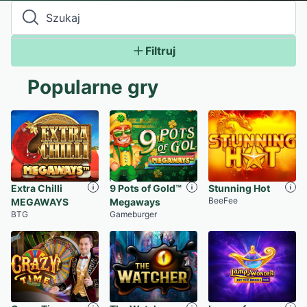
Filtruj
Popularne gry
Extra Chilli
9 Pots of Gold™
Stunning Hot
BeeFee
MEGAWAYS
Megaways
BTG
Gameburger