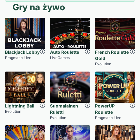
Gry na żywo
Blackjack Lobby
Auto Roulette
French Roulette
Pragmatic Live
LiveGames
Gold
Evolution
Lightning Ball
Suomalainen
PowerUP
Evolution
Ruletti
Roulette
Evolution
Pragmatic Live