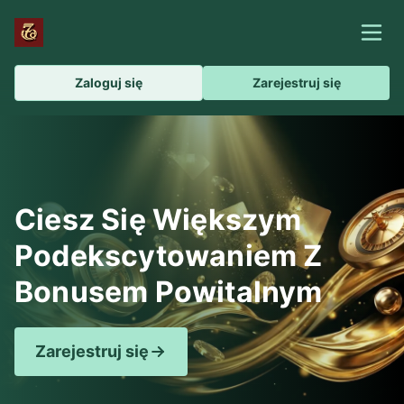
Zaloguj się
Zarejestruj się
Ciesz Się Większym
Podekscytowaniem Z
Bonusem Powitalnym
Zarejestruj się