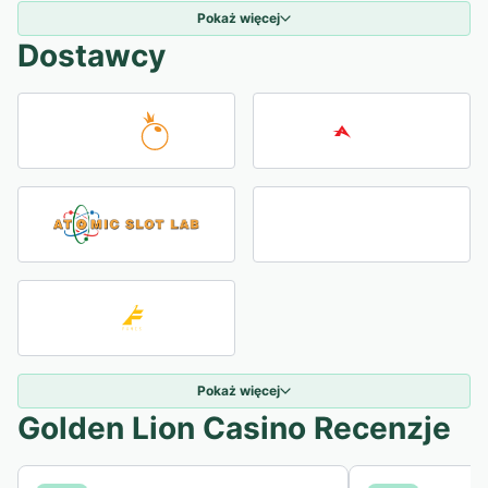
Pokaż więcej
Dostawcy
Pokaż więcej
Golden Lion Casino Recenzje